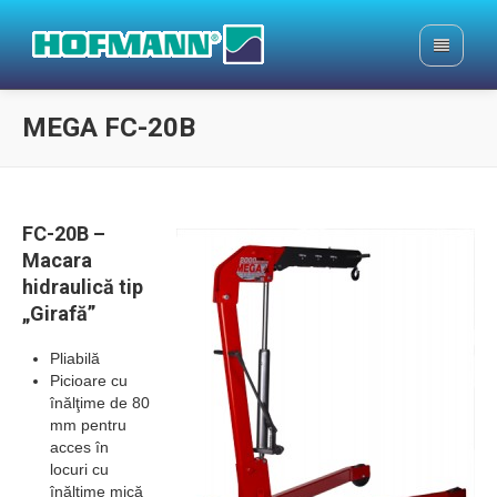
MEGA FC-20B
FC-20B –
Macara
hidraulică tip
„Girafă”
Pliabilă
Picioare cu
înălţime de 80
mm pentru
acces în
locuri cu
înălţime mică