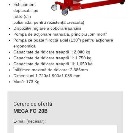
Echipament
deplasabil pe
rotile (din
poliamidă, pentru rezistenţă crescută)
Dispozitiv reglare a coborârii sarcinii
Pompă de acţionare manuală, principiu „om mort”
o
Pompă ce poate fi rotită axial (130
) pentru acţionare
ergonomică
Capacitate de ridicare treaptă I:
2.000
kg
Capacitate de ridicare treaptă II: 1.750 kg
Capacitate de ridicare treaptă III: 1.650 kg
Înălţimea maximă de ridicare: 2.386mm
Dimensiuni 1.720×1.900×1.035 mm
Masă: 173 Kg
Cerere de ofertă
MEGA FC-20B
E-mail (necesar):