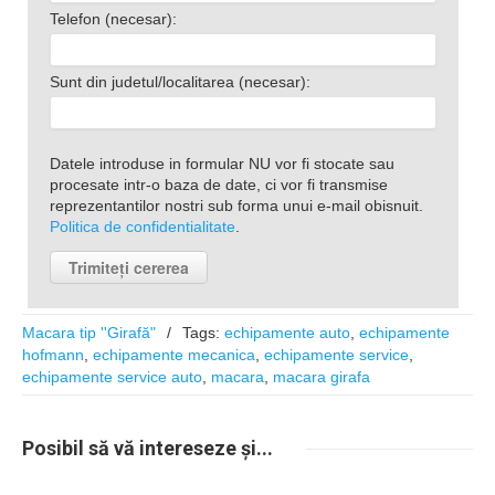
Telefon (necesar):
Sunt din judetul/localitarea (necesar):
Datele introduse in formular NU vor fi stocate sau
procesate intr-o baza de date, ci vor fi transmise
reprezentantilor nostri sub forma unui e-mail obisnuit.
Politica de confidentialitate
.
Macara tip ''Girafă"
/
Tags:
echipamente auto
,
echipamente
hofmann
,
echipamente mecanica
,
echipamente service
,
echipamente service auto
,
macara
,
macara girafa
Posibil
să vă intereseze
și...