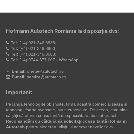
Hofmann Autotech România la dispoziția dvs:
Tel:
(+4) 021-346.8888;
Tel:
(+4) 021-346.8800;
Tel:
(+4) 021-346.8000;
Tel:
(+4) 0744-377.007 - WhatsApp
E-mail:
oferte@autotech.ro
E-mail:
service@autotech.ro
Important:
Pe lângă tehnologiile obișnuite, firma noastră comercializează și
tehnologii foarte avansate, puțin cunoscute. De aceea, este bine
să știți că oferim consultanță de specialitate absolut gratuit.
Recomandăm cu căldură să solicitați consultanță Hofmann
Autotech
pentru alegerea utilajului adecvat nevoilor dvs.