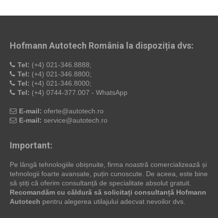
Hofmann Autotech România la dispoziția dvs:
Tel:
(+4) 021-346.8888;
Tel:
(+4) 021-346.8800;
Tel:
(+4) 021-346.8000;
Tel:
(+4) 0744-377.007 - WhatsApp
E-mail:
oferte@autotech.ro
E-mail:
service@autotech.ro
Important:
Pe lângă tehnologiile obișnuite, firma noastră comercializează și
tehnologii foarte avansate, puțin cunoscute. De aceea, este bine
să știți că oferim consultanță de specialitate absolut gratuit.
Recomandăm cu căldură să solicitați consultanță Hofmann
Autotech
pentru alegerea utilajului adecvat nevoilor dvs.