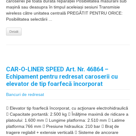
caroseriei pe toată durata reparației Posibilitatea măsurării sub
mașină sau deasupra în timpul aceleiași sesiuni Transmisie
wireless către unitatea centrală PREGĂTIT PENTRU ORICE:
Posibilitatea selectării ...
Detalii
CAR-O-LINER SPEED Art. Nr. 46864 –
Echipament pentru redresat caroserii cu
elevator de tip foarfecă încorporat
Bancuri de redresat
 Elevator tip foarfecă încorporat, cu acţionare electrohidraulică
 Capacitate portantă: 2.500 kg  Înălţime maximă de ridicare a
platoului: 1.600 mm  Lungime platforma: 2.510 mm  Latime
platforma:766 mm  Presiune hidraulica: 210 bar  Braţ de
tragere reglabil + extensie verticală  Sisteme de ancorare