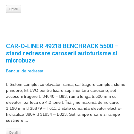
Detalii
CAR-O-LINER 49218 BENCHRACK 5500 –
stand redresare caroserii autoturisme si
microbuze
Bancuri de redresat
 Sistem complet cu elevator, rama, cal tragere complet, cleme
prindere, kit EVO pentru fixare suplimentara caroserie, set
accesorii tragere  34640 – B83, rama lunga 5.500 mm cu
elevator foarfeca de 4,2 tone  Înălţime maximă de ridicare:
1.190 mm  35879 – T611,Unitate comanda elevator electro-
hidraulica 380V  31934 – B323, Set rampe urcare si rampe
sustinere ...
Detalii