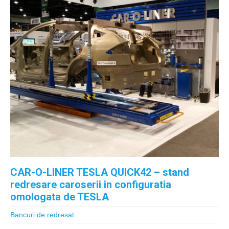
CAR-O-LINER TESLA QUICK42 – stand
redresare caroserii in configuratia
omologata de TESLA
Bancuri de redresat