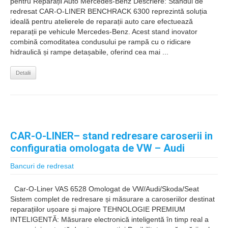
pentru Reparații Auto Mercedes-Benz Descriere: Standul de
redresat CAR-O-LINER BENCHRACK 6300 reprezintă soluția
ideală pentru atelierele de reparații auto care efectuează
reparații pe vehicule Mercedes-Benz. Acest stand inovator
combină comoditatea condusului pe rampă cu o ridicare
hidraulică și rampe detașabile, oferind cea mai ...
Detalii
CAR-O-LINER– stand redresare caroserii in
configuratia omologata de VW – Audi
Bancuri de redresat
Car-O-Liner VAS 6528 Omologat de VW/Audi/Skoda/Seat
Sistem complet de redresare și măsurare a caroseriilor destinat
reparațiilor ușoare și majore TEHNOLOGIE PREMIUM
INTELIGENTĂ: Măsurare electronică inteligentă în timp real a