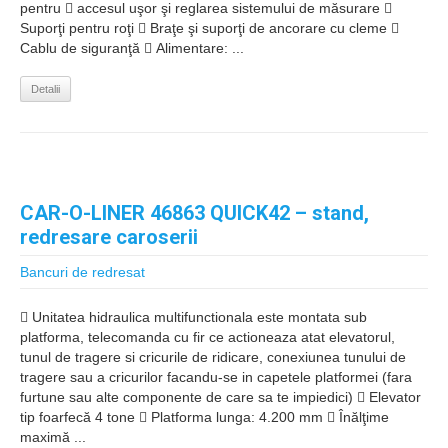
pentru  accesul uşor şi reglarea sistemului de măsurare 
Suporţi pentru roţi  Braţe şi suporţi de ancorare cu cleme 
Cablu de siguranţă  Alimentare: ...
Detalii
CAR-O-LINER 46863 QUICK42 – stand,
redresare caroserii
Bancuri de redresat
 Unitatea hidraulica multifunctionala este montata sub
platforma, telecomanda cu fir ce actioneaza atat elevatorul,
tunul de tragere si cricurile de ridicare, conexiunea tunului de
tragere sau a cricurilor facandu-se in capetele platformei (fara
furtune sau alte componente de care sa te impiedici)  Elevator
tip foarfecă 4 tone  Platforma lunga: 4.200 mm  Înălţime
maximă ...