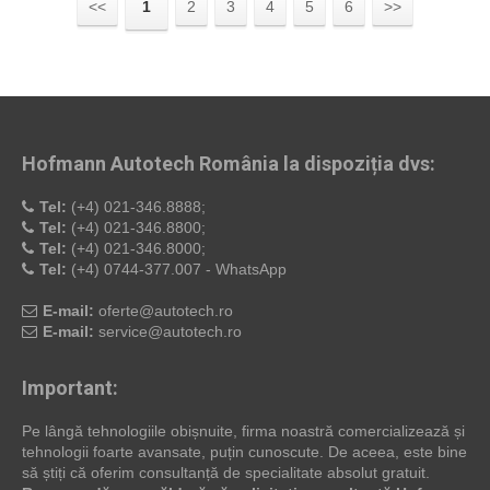
<<
1
2
3
4
5
6
>>
Hofmann Autotech România la dispoziția dvs:
Tel:
(+4) 021-346.8888;
Tel:
(+4) 021-346.8800;
Tel:
(+4) 021-346.8000;
Tel:
(+4) 0744-377.007 - WhatsApp
E-mail:
oferte@autotech.ro
E-mail:
service@autotech.ro
Important:
Pe lângă tehnologiile obișnuite, firma noastră comercializează și
tehnologii foarte avansate, puțin cunoscute. De aceea, este bine
să știți că oferim consultanță de specialitate absolut gratuit.