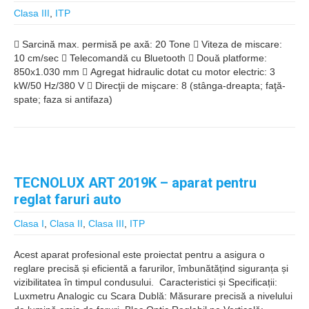
Clasa III
,
ITP
 Sarcină max. permisă pe axă: 20 Tone  Viteza de miscare:
10 cm/sec  Telecomandă cu Bluetooth  Două platforme:
850x1.030 mm  Agregat hidraulic dotat cu motor electric: 3
kW/50 Hz/380 V  Direcţii de mişcare: 8 (stânga-dreapta; faţă-
spate; faza si antifaza)
TECNOLUX ART 2019K – aparat pentru
reglat faruri auto
Clasa I
,
Clasa II
,
Clasa III
,
ITP
Acest aparat profesional este proiectat pentru a asigura o
reglare precisă și eficientă a farurilor, îmbunătățind siguranța și
vizibilitatea în timpul condusului. ️ Caracteristici și Specificații:
Luxmetru Analogic cu Scara Dublă: Măsurare precisă a nivelului