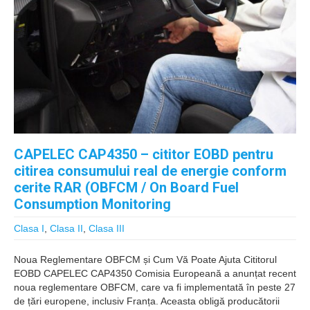
CAPELEC CAP4350 – cititor EOBD pentru
citirea consumului real de energie conform
cerite RAR (OBFCM / On Board Fuel
Consumption Monitoring
Clasa I
,
Clasa II
,
Clasa III
Noua Reglementare OBFCM și Cum Vă Poate Ajuta Cititorul
EOBD CAPELEC CAP4350 Comisia Europeană a anunțat recent
noua reglementare OBFCM, care va fi implementată în peste 27
de țări europene, inclusiv Franța. Aceasta obligă producătorii