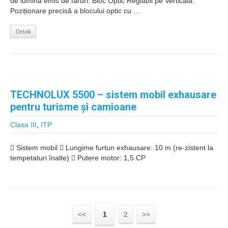
de lumină emis de faruri. Bloc Optic Reglabil pe Verticală:
Poziționare precisă a blocului optic cu ...
Detalii
TECHNOLUX 5500 – sistem mobil exhausare
pentru turisme şi camioane
Clasa III
,
ITP
 Sistem mobil  Lungime furtun exhausare: 10 m (re-zistent la
tempetaturi înalte)  Putere motor: 1,5 CP
<<
1
2
>>