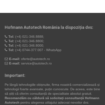
Hofmann Autotech România la dispoziția dvs:
Tel:
(+4) 021-346.8888;
Tel:
(+4) 021-346.8800;
Tel:
(+4) 021-346.8000;
Tel:
(+4) 0744-377.007 - WhatsApp
E-mail:
oferte@autotech.ro
E-mail:
service@autotech.ro
Important:
Pe lângă tehnologiile obișnuite, firma noastră comercializează și
tehnologii foarte avansate, puțin cunoscute. De aceea, este bine
să știți că oferim consultanță de specialitate absolut gratuit.
Recomandăm cu căldură să solicitați consultanță Hofmann
Autotech
pentru alegerea utilajului adecvat nevoilor dvs.