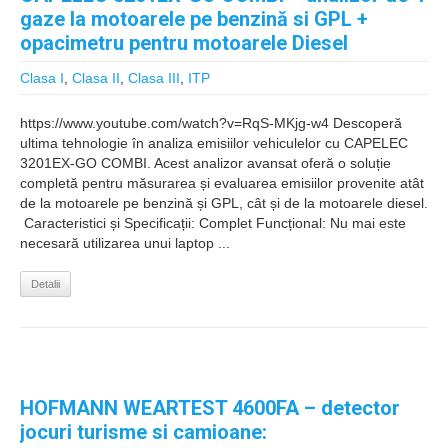
gaze la motoarele pe benzină si GPL +
opacimetru pentru motoarele Diesel
Clasa I
,
Clasa II
,
Clasa III
,
ITP
https://www.youtube.com/watch?v=RqS-MKjg-w4 Descoperă
ultima tehnologie în analiza emisiilor vehiculelor cu CAPELEC
3201EX-GO COMBI. Acest analizor avansat oferă o soluție
completă pentru măsurarea și evaluarea emisiilor provenite atât
de la motoarele pe benzină și GPL, cât și de la motoarele diesel.
️ Caracteristici și Specificații: Complet Funcțional: Nu mai este
necesară utilizarea unui laptop ...
Detalii
HOFMANN WEARTEST 4600FA – detector
jocuri turisme si camioane: