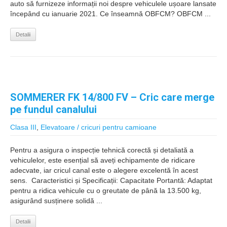
auto să furnizeze informații noi despre vehiculele ușoare lansate
începând cu ianuarie 2021. Ce înseamnă OBFCM? OBFCM ...
Detalii
SOMMERER FK 14/800 FV – Cric care merge
pe fundul canalului
Clasa III
,
Elevatoare / cricuri pentru camioane
Pentru a asigura o inspecție tehnică corectă și detaliată a
vehiculelor, este esențial să aveți echipamente de ridicare
adecvate, iar cricul canal este o alegere excelentă în acest
sens. ️ Caracteristici și Specificații: Capacitate Portantă: Adaptat
pentru a ridica vehicule cu o greutate de până la 13.500 kg,
asigurând susținere solidă ...
Detalii