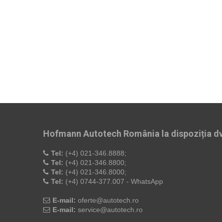
Hofmann Autotech România la dispoziția dv
Tel:
(+4) 021-346.8888;
Tel:
(+4) 021-346.8800;
Tel:
(+4) 021-346.8000;
Tel:
(+4) 0744-377.007 - WhatsApp
E-mail:
oferte@autotech.ro
E-mail:
service@autotech.ro