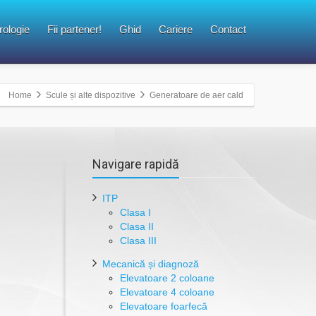
rologie
Fii partener!
Ghid
Cariere
Contact
Home
Scule și alte dispozitive
Generatoare de aer cald
Navigare rapidă
ITP
Clasa I
Clasa II
Clasa III
Mecanică și diagnoză
Elevatoare 2 coloane
Elevatoare 4 coloane
Elevatoare foarfecă