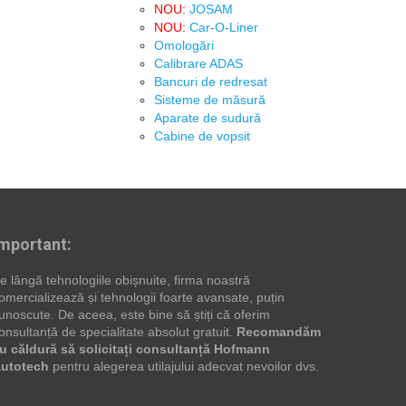
NOU:
JOSAM
NOU:
Car-O-Liner
Omologări
Calibrare ADAS
Bancuri de redresat
Sisteme de măsură
Aparate de sudură
Cabine de vopsit
mportant:
e lângă tehnologiile obișnuite, firma noastră
omercializează și tehnologii foarte avansate, puțin
unoscute. De aceea, este bine să știți că oferim
onsultanță de specialitate absolut gratuit.
Recomandăm
u căldură să solicitați consultanță Hofmann
utotech
pentru alegerea utilajului adecvat nevoilor dvs.