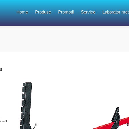
Home
Produse
Promoții
Service
Laborator met
u
)
 plan