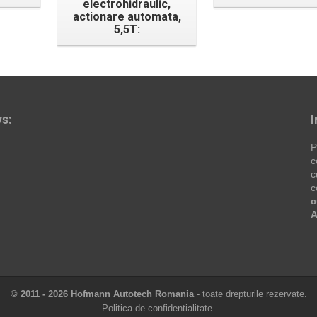
electrohidraulic,
actionare automata,
5,5T:
s:
I
P
c
c
c
c
A
© 2011 - 2026 Hofmann Autotech Romania
- toate drepturile rezervate.
Politica de confidentialitate.