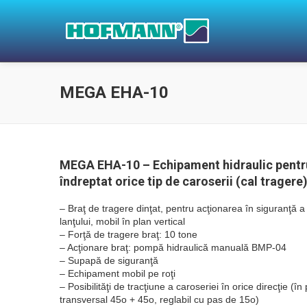
MEGA EHA-10
MEGA EHA-10 – Echipament hidraulic pentr
îndreptat orice tip de caroserii (cal tragere
– Braţ de tragere dinţat, pentru acţionarea în siguranţă a
lanţului, mobil în plan vertical
– Forţă de tragere braţ: 10 tone
– Acţionare braţ: pompă hidraulică manuală BMP-04
– Supapă de siguranţă
– Echipament mobil pe roţi
– Posibilităţi de tracţiune a caroseriei în orice direcţie (în
transversal 45o + 45o, reglabil cu pas de 15o)