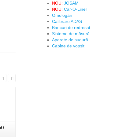
NOU:
JOSAM
NOU:
Car-O-Liner
Omologări
Calibrare ADAS
Bancuri de redresat
Sisteme de măsură
Aparate de sudură
Cabine de vopsit
Detalii
Detalii
60
BUTLER BU TD2.0
MEGA N30
WIFI – Echipament