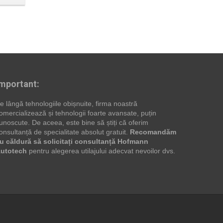
CLASIC pentru
verificarea şi
reglarea geometriei
mportant:
e lângă tehnologiile obișnuite, firma noastră
omercializează și tehnologii foarte avansate, puțin
unoscute. De aceea, este bine să știți că oferim
onsultanță de specialitate absolut gratuit.
Recomandăm
u căldură să solicitați consultanță Hofmann
utotech
pentru alegerea utilajului adecvat nevoilor dvs.