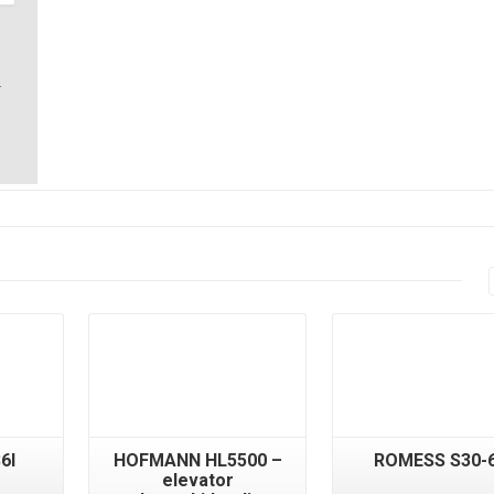
.
Detalii
Detalii
6I
HOFMANN HL5500 –
ROMESS S30-
elevator