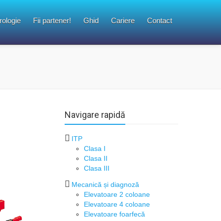
rologie
Fii partener!
Ghid
Cariere
Contact
Navigare rapidă
ITP
Clasa I
Clasa II
Clasa III
Mecanică și diagnoză
Elevatoare 2 coloane
Elevatoare 4 coloane
Elevatoare foarfecă