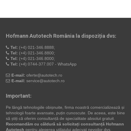
Hofmann Autotech România la dispoziția dvs:
Tel:
(+4) 021-346.8888;
Tel:
(+4) 021-346.8800;
Tel:
(+4) 021-346.8000;
Tel:
(+4) 0744-377.007 - WhatsApp
E-mail:
oferte@autotech.ro
E-mail:
service@autotech.ro
Important:
Pe lângă tehnologiile obișnuite, firma noastră comercializează și
tehnologii foarte avansate, puțin cunoscute. De aceea, este bine
să știți că oferim consultanță de specialitate absolut gratuit.
Recomandăm cu căldură să solicitați consultanță Hofmann
Autotech
pentru alegerea utilajului adecvat nevoilor dvs.