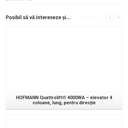
Posibil
să vă intereseze
și...
Detalii
HOFMANN Quattrolift® 4000WA – elevator 4
coloane, lung, pentru direcție
Detalii