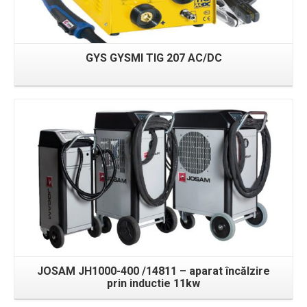
GYS GYSMI TIG 207 AC/DC
Detalii
JOSAM JH1000-400 /14811 – aparat încălzire
prin inductie 11kw