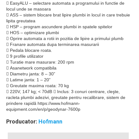
 EasyALU – selectare automata a programului in functie de
locul unde se masoara
 ASS – sistem blocare brat lipire plumbi in locul in care trebuie
lipita greutatea
 HSP – program ascundere plumbi in spatele spitelor
 HOS – optimizare plumbi
 Oprire automata a rotii in pozitia de lipire a primului plumb
 Franare automata dupa terminarea masurarii
 Pedala blocare roata.
 9 profile utilizator
 Turatie mare masurare: 200 rpm
 Asanetwork compatibila
 Diametru janta: 8 – 30”
 Latime janta: 1 – 20”
 Greutate maxima roata: 70 kg
 220V, 147 kg; < 70dB  Inclus: 3 conuri centrare, cleşte,
racleta plumbi adezivi, greutate pentru recalibrare, sistem de
prindere rapidă https://www.hofmann-
equipment.com/en/p/geodynar-7600p
Producator:
Hofmann