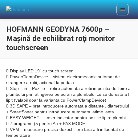
HOFMANN GEODYNA 7600p –
Maşină de echilibrat roţi monitor
touchscreen
 Display LED 19” cu touch screen
 PowerClampDevice – sistem electromecanic automat de
strangere a rotii, actionat la pedala
 Stop – in – Pozitie – rotire automata a rotii in pozitia de lipire a
plumbului prin atingerea pe ecran a plumbului ce se doreste a fi
lipit (valabil doar la varianta cu PowerClampDevice)
 3D SAPE – brat introducere automata a distante , diametrului
+ SmartSonar pentru introducere automata latime janta
 EASY WEIGHT – Laser indicator pentru pozitie lipire plumbi.
 7 programe (5 pentru Al) + PAX MODE
 VPM – masurare precisa dezechilibru fara a fi influentat de
temperatura