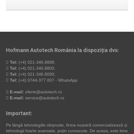
Hofmann Autotech România la dispoziția dvs:
Tel:
(+4) 021-346.8888;
Tel:
(+4) 021-346.8800;
Tel:
(+4) 021-346.8000;
Tel:
(+4) 0744-377.007 - WhatsApp
E-mail:
oferte@autotech.ro
E-mail:
service@autotech.ro
Important:
Pe lângă tehnologiile obișnuite, firma noastră comercializează și
tehnologii foarte avansate, puțin cunoscute. De aceea, este bine